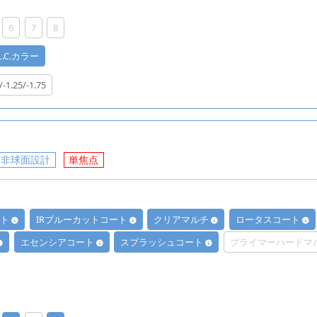
6
7
8
.L.C.カラー
/-1.25/-1.75
面非球面設計
単焦点
ート
IRブルーカットコート
クリアマルチ
ロータスコート
エセンシアコート
スプラッシュコート
プライマーハードマ