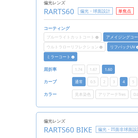
偏光レンズ
RARTS60
偏光・球面設計
単焦点
コーティング
ブルーライトカットコート
アメイジングコ
ウルトラローリフレクション
リフバックUV
ミラーコート
1.74
1.67
1.60
屈折率
通常
0.5
2
3
4
5
カーブ
見本染色
アリアーテTres
D
カラー
偏光レンズ
RARTS60 BIKE
偏光・凹面非球面設