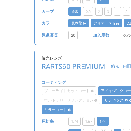
通常
0.5
2
3
4
5
カーブ
見本染色
アリアーテTres
D
カラー
20
-0.75
累進帯長
加入度数
偏光レンズ
RARTS60 PREMIUM
偏光・内
コーティング
ブルーライトカットコート
アメイジングコ
ウルトラローリフレクション
リフバックUV
ミラーコート
1.74
1.67
1.60
屈折率