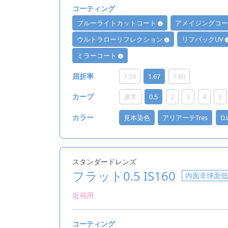
コーティング
ブルーライトカットコート
アメイジングコ
ウルトラローリフレクション
リフバックUV
ミラーコート
1.74
1.67
1.60
屈折率
通常
0.5
2
3
4
5
カーブ
見本染色
アリアーテTres
D
カラー
スタンダードレンズ
フラット0.5 IS160
内面非球面
近視用
コーティング