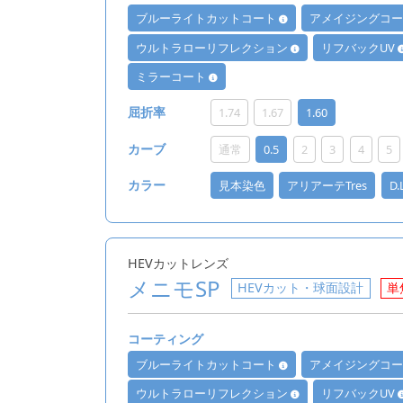
ブルーライトカットコート
アメイジングコ
ウルトラローリフレクション
リフバックUV
ミラーコート
1.74
1.67
1.60
屈折率
通常
0.5
2
3
4
5
カーブ
見本染色
アリアーテTres
D
カラー
HEVカットレンズ
メニモSP
HEVカット・球面設計
単
コーティング
ブルーライトカットコート
アメイジングコ
ウルトラローリフレクション
リフバックUV