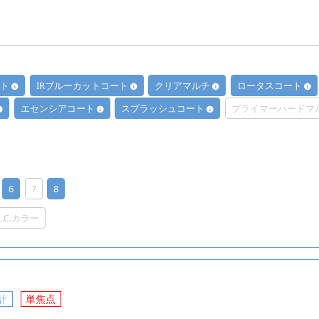
ート
IRブルーカットコート
クリアマルチ
ロータスコート
エセンシアコート
スプラッシュコート
プライマーハードマ
6
7
8
.L.C.カラー
計
単焦点