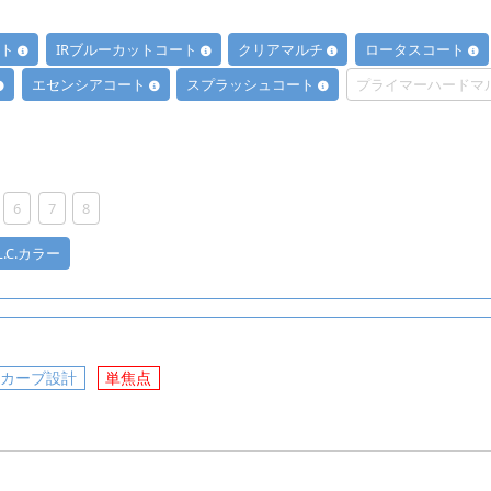
ート
IRブルーカットコート
クリアマルチ
ロータスコート
エセンシアコート
スプラッシュコート
プライマーハードマ
6
7
8
.L.C.カラー
低カーブ設計
単焦点