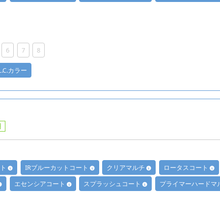
6
7
8
.L.C.カラー
用
ート
IRブルーカットコート
クリアマルチ
ロータスコート
エセンシアコート
スプラッシュコート
プライマーハードマ