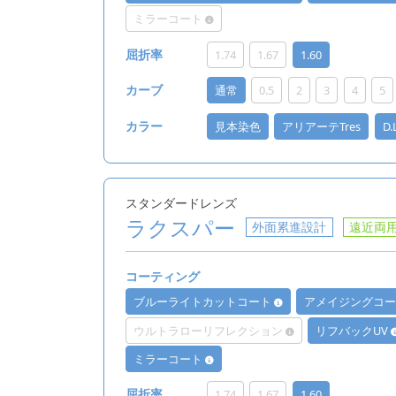
ミラーコート
1.74
1.67
1.60
屈折率
通常
0.5
2
3
4
5
カーブ
見本染色
アリアーテTres
D
カラー
スタンダードレンズ
ラクスパー
外面累進設計
遠近両
コーティング
ブルーライトカットコート
アメイジングコ
ウルトラローリフレクション
リフバックUV
ミラーコート
1.74
1.67
1.60
屈折率