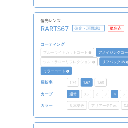
偏光レンズ
RARTS67
偏光・球面設計
単焦点
コーティング
ブルーライトカットコート
アメイジングコ
ウルトラローリフレクション
リフバックUV
ミラーコート
1.74
1.67
1.60
屈折率
通常
0.5
2
3
4
5
カーブ
見本染色
アリアーテTres
D
カラー