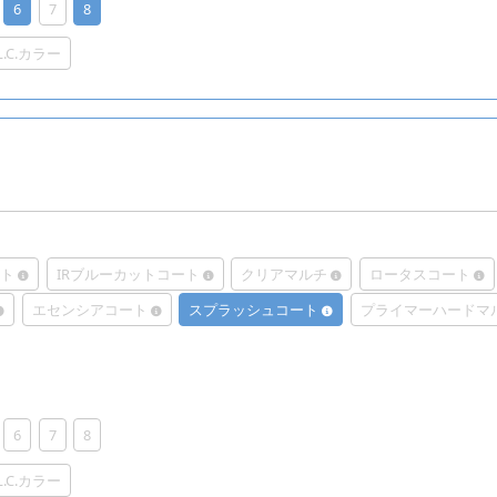
6
7
8
.L.C.カラー
ート
IRブルーカットコート
クリアマルチ
ロータスコート
エセンシアコート
スプラッシュコート
プライマーハードマ
6
7
8
.L.C.カラー