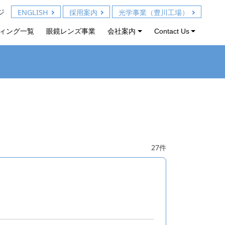
ジ
ENGLISH
採用案内
光学事業（豊川工場）
ィング一覧
眼鏡レンズ事業
会社案内
Contact Us
27件