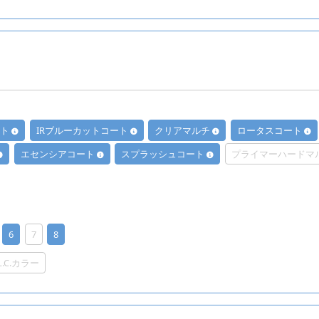
ート
IRブルーカットコート
クリアマルチ
ロータスコート
エセンシアコート
スプラッシュコート
プライマーハードマ
6
7
8
.L.C.カラー