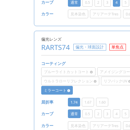
通常
0.5
2
3
4
5
カーブ
見本染色
アリアーテTres
D
カラー
偏光レンズ
RARTS74
偏光・球面設計
単焦点
コーティング
ブルーライトカットコート
アメイジングコ
ウルトラローリフレクション
リフバックUV
ミラーコート
1.74
1.67
1.60
屈折率
通常
0.5
2
3
4
5
カーブ
見本染色
アリアーテTres
D
カラー