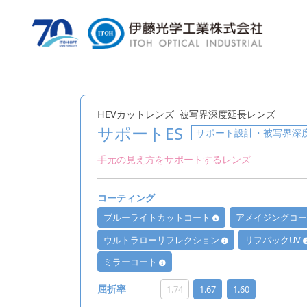
HEVカットレンズ
被写界深度延長レンズ
サポートES
サポート設計・被写界深度
手元の見え方をサポートするレンズ
コーティング
ブルーライトカットコート
アメイジングコ
ウルトラローリフレクション
リフバックUV
ミラーコート
1.74
1.67
1.60
屈折率