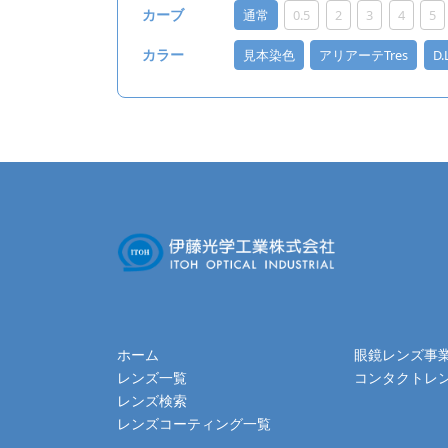
通常
0.5
2
3
4
5
カーブ
見本染色
アリアーテTres
D
カラー
ホーム
眼鏡レンズ事
レンズ一覧
コンタクトレ
レンズ検索
レンズコーティング一覧