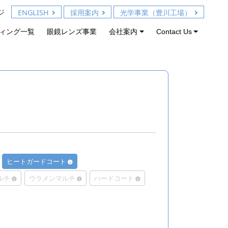
ジ
ENGLISH
採用案内
光学事業（豊川工場）
ィング一覧
眼鏡レンズ事業
会社案内
Contact Us
ヒートガードコート
ルチ
ウラメンマルチ
ハードコート