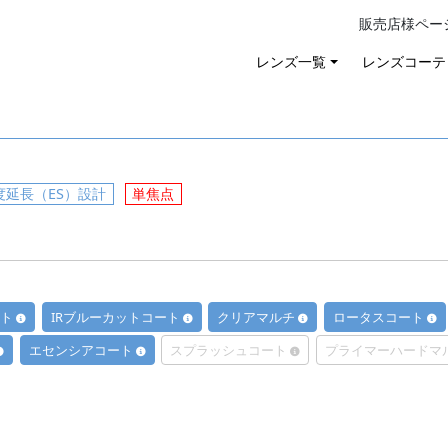
販売店様ペー
レンズ一覧
レンズコーテ
延長（ES）設計
単焦点
ート
IRブルーカットコート
クリアマルチ
ロータスコート
エセンシアコート
スプラッシュコート
プライマーハードマ