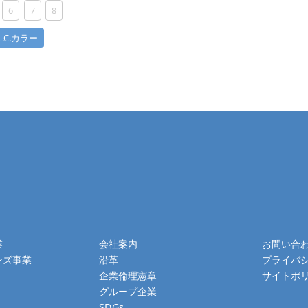
6
7
8
.L.C.カラー
業
会社案内
お問い合
ンズ事業
沿革
プライバ
企業倫理憲章
サイトポ
グループ企業
SDGs