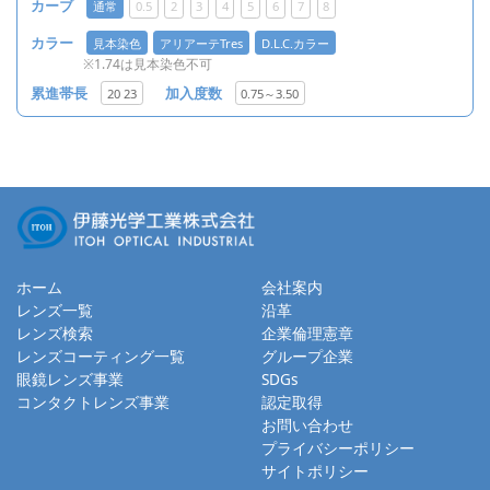
カーブ
通常
0.5
2
3
4
5
6
7
8
カラー
見本染色
アリアーテTres
D.L.C.カラー
※1.74は見本染色不可
累進帯長
20 23
加入度数
0.75～3.50
ホーム
会社案内
レンズ一覧
沿革
レンズ検索
企業倫理憲章
レンズコーティング一覧
グループ企業
眼鏡レンズ事業
SDGs
コンタクトレンズ事業
認定取得
お問い合わせ
プライバシーポリシー
サイトポリシー