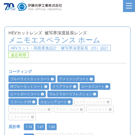
HEVカットレンズ
被写界深度延長レンズ
メニモエスペランス ホーム
HEVカット・両面累進設計・被写界深度延長（ES）設計
遠近両用
コーティング
ブルーライトカットコート
アメイジングコート
IRブルーカットコート
クリアマルチ
ロータスコート
ヒートガードコート
ウルトラローリフレクション
リフバックUV
エセンシアコート
スプラッシュコート
プライマーハードマルチ
ウラメンマルチ
ハードコート
ミラーコート
屈折率
1.74
1.67
1.60