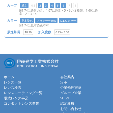
カーブ
通常
0.5
2
3
4
5
6
7
8
※1.74は通常のみ、1.67は通常・5・6の３種類、1.60は通
常・2・3・4
カラー
見本染色
アリアーテTres
D.L.C.カラー
※1.74は見本染色不可
累進帯長
18 20
加入度数
0.75～3.50
ホーム
会社案内
レンズ一覧
沿革
レンズ検索
企業倫理憲章
レンズコーティング一覧
グループ企業
眼鏡レンズ事業
SDGs
コンタクトレンズ事業
認定取得
お問い合わせ