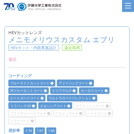
HEVカットレンズ
メニモメリウスカスタム エブリ
HEVカット・内面累進設計
遠近両用
遠近
コーティング
ブルーライトカットコート
アメイジングコート
IRブルーカットコート
クリアマルチ
ロータスコート
ヒートガードコート
ウルトラローリフレクション
リフバックUV
エセンシアコート
スプラッシュコート
プライマーハードマルチ
ウラメンマルチ
ハードコート
ミラーコート
屈折率
1.74
1.67
1.60