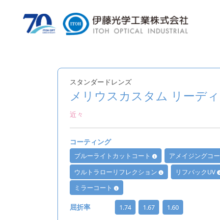
スタンダードレンズ
メリウスカスタム リーデ
近々
コーティング
ブルーライトカットコート
アメイジングコ
ウルトラローリフレクション
リフバックUV
ミラーコート
1.74
1.67
1.60
屈折率