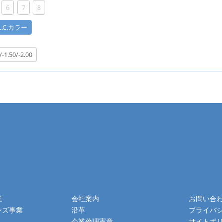
6
7
8
.L.C.カラー
/-1.50/-2.00
業
会社案内
お問い合
ンズ事業
沿革
プライバ
企業倫理憲章
サイトポ