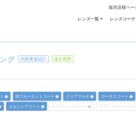
販売店様ペー
レンズ一覧
レンズコーテ
ィング
内面累進設計
遠近両用
ート
IRブルーカットコート
クリアマルチ
ロータスコート
エセンシアコート
スプラッシュコート
プライマーハードマ