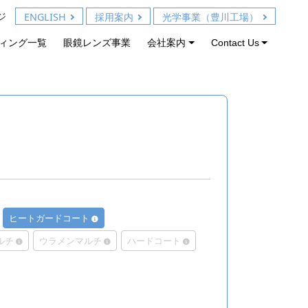
ジ
ENGLISH
採用案内
光学事業（豊川工場）
ィング一覧
眼鏡レンズ事業
会社案内
Contact Us
ヒートガードコート
ルチ
ウラメンマルチ
ハードコート