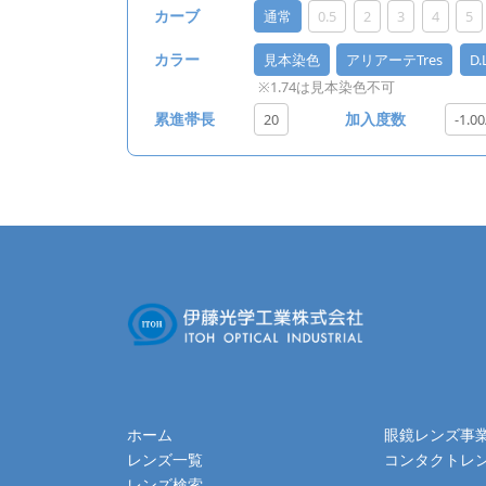
通常
0.5
2
3
4
5
カーブ
見本染色
アリアーテTres
D
カラー
※1.74は見本染色不可
20
-1.00
累進帯長
加入度数
ホーム
眼鏡レンズ事
レンズ一覧
コンタクトレ
レンズ検索