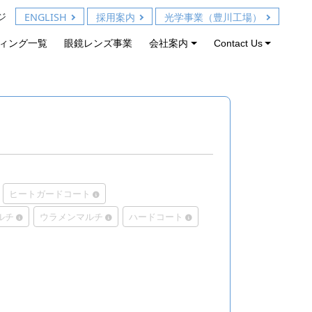
ジ
ENGLISH
採用案内
光学事業（豊川工場）
ィング一覧
眼鏡レンズ事業
会社案内
Contact Us
ヒートガードコート
ルチ
ウラメンマルチ
ハードコート