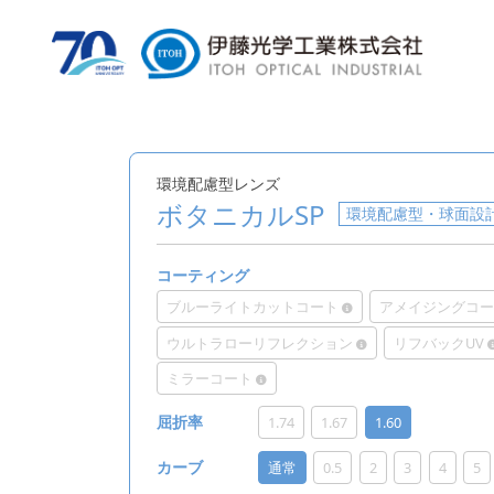
環境配慮型レンズ
ボタニカルSP
環境配慮型・球面設
コーティング
ブルーライトカットコート
アメイジングコ
ウルトラローリフレクション
リフバックUV
ミラーコート
1.74
1.67
1.60
屈折率
通常
0.5
2
3
4
5
カーブ