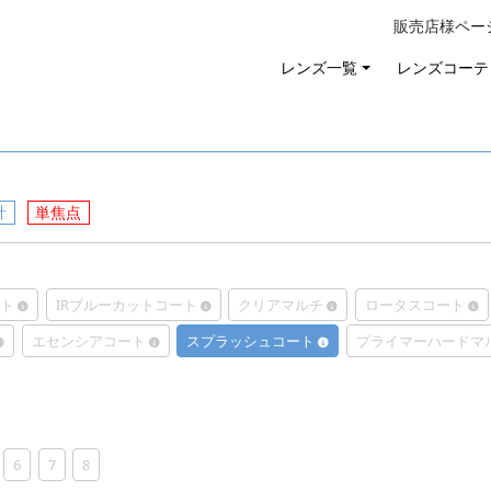
販売店様ペー
レンズ一覧
レンズコーテ
計
単焦点
ート
IRブルーカットコート
クリアマルチ
ロータスコート
エセンシアコート
スプラッシュコート
プライマーハードマ
6
7
8