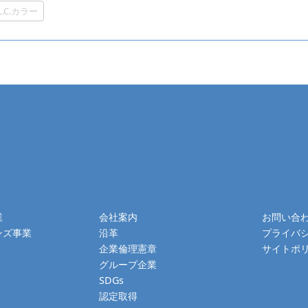
.L.C.カラー
業
会社案内
お問い合
ンズ事業
沿革
プライバ
企業倫理憲章
サイトポ
グループ企業
SDGs
認定取得