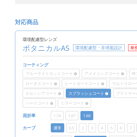
対応商品
環境配慮型レンズ
ボタニカルAS
環境配慮型・非球面設計
単
コーティング
ブルーライトカットコート
アメイジングコート
I
ロータスコート
ヒートガードコート
ウルトラロー
エセンシアコート
スプラッシュコート
プライマー
ハードコート
ミラーコート
1.74
1.67
1.60
屈折率
通常
0.5
2
3
4
5
6
7
カーブ