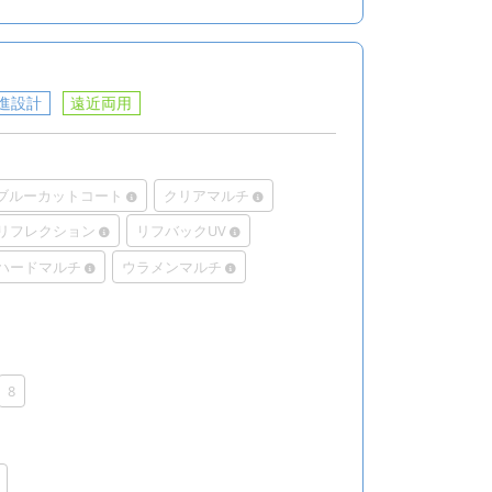
進設計
遠近両用
Rブルーカットコート
クリアマルチ
リフレクション
リフバックUV
ハードマルチ
ウラメンマルチ
8