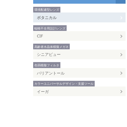
環境配慮型レンズ
ボタニカル
輻輳不全用設計レンズ
CIF
高齢者水晶体模擬メガネ
シニアビュー
色弱模擬フィルタ
バリアントール
カラーユニバーサルデザイン・支援ツール
イーガ