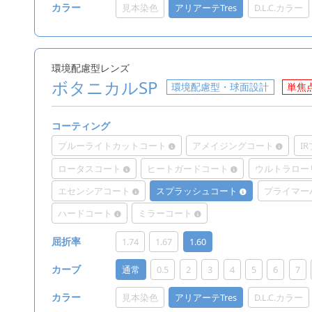
見本染色
アリアーテTres
D.L.C.カラー
カラー
環境配慮型レンズ
ボタニカルSP
環境配慮型・球面設計
単焦
コーティング
ブルーライトカットコート
アメイジングコート
I
ロータスコート
ヒートガードコート
ウルトラロー
エセンシアコート
スプラッシュコート
プライマー
ハードコート
ミラーコート
1.74
1.67
1.60
屈折率
通常
0.5
2
3
4
5
6
7
カーブ
見本染色
アリアーテTres
D.L.C.カラー
カラー