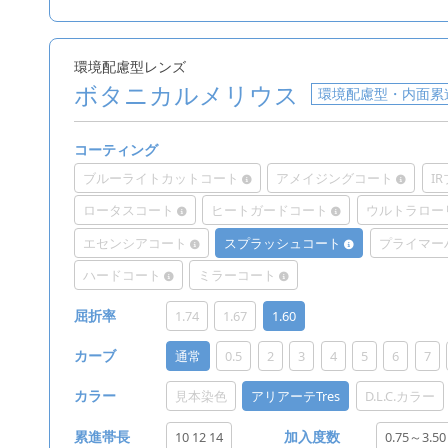
環境配慮型レンズ
ボタニカルメリウス
環境配慮型・内面累
コーティング
ブルーライトカットコート
アメイジングコート
I
ロータスコート
ヒートガードコート
ウルトラロー
エセンシアコート
スプラッシュコート
プライマー
ハードコート
ミラーコート
1.74
1.67
1.60
屈折率
通常
0.5
2
3
4
5
6
7
カーブ
見本染色
アリアーテTres
D.L.C.カラー
カラー
10 12 14
0.75～3.50
累進帯長
加入度数