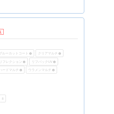
点
Rブルーカットコート
クリアマルチ
リフレクション
リフバックUV
ハードマルチ
ウラメンマルチ
8