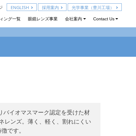
ジ
ENGLISH
採用案内
光学事業（豊川工場）
ィング一覧
眼鏡レンズ事業
会社案内
Contact Us
よりバイオマスマーク認定を受けた材
メガネレンズ。薄く、軽く、割れにくい
特徴です。