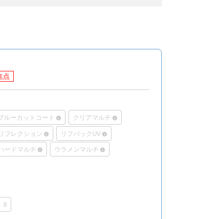
焦点
Rブルーカットコート
クリアマルチ
リフレクション
リフバックUV
ハードマルチ
ウラメンマルチ
8