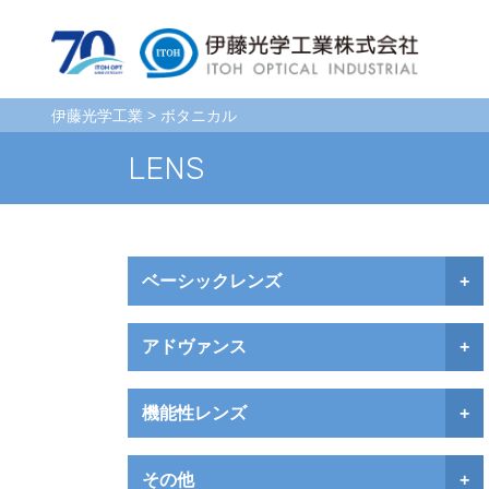
伊藤光学工業
>
ボタニカル
LENS
ベーシックレンズ
+
アドヴァンス
+
機能性レンズ
+
その他
+