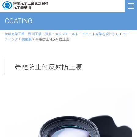
COATING
伊藤光学工業 豊川工場｜薄膜・ガラスモールド・ユニット光学を設計から
>
コー
ティング
>
機能膜
>
帯電防止付反射防止膜
帯電防止付反射防止膜