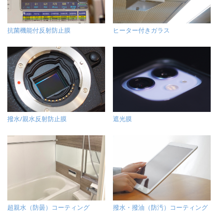
抗菌機能付反射防止膜
ヒーター付きガラス
遮光膜
撥水/親水反射防止膜
撥水・撥油（防汚）コーティング
超親水（防曇）コーティング