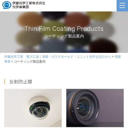
Thin Film Coating Products
コーティング製品案内
伊藤光学工業 豊川工場｜薄膜・ガラスモールド・ユニット光学を設計から
>
薄膜
事業
>
コーティング製品案内
反射防止膜