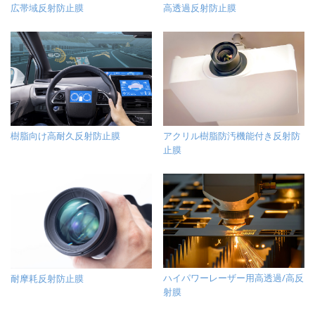
高透過反射防止膜
広帯域反射防止膜
樹脂向け高耐久反射防止膜
アクリル樹脂防汚機能付き反射防
止膜
ハイパワーレーザー用高透過/高反
耐摩耗反射防止膜
射膜